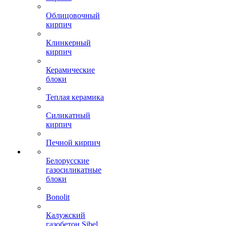
Облицовочный
кирпич
Клинкерный
кирпич
Керамические
блоки
Теплая керамика
Силикатный
кирпич
Печной кирпич
Белорусские
газосиликатные
блоки
Bonolit
Калужский
газобетон Sibel