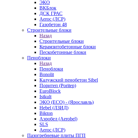
ЭКО
ВКБлок
ДСК ГРАС
Aeroc (ЛСР)
Газобетон 48
Строительные блоки
Назад
Строительные блоки
Керамзитобетонные блоки
Пескобетонные блоки
Пеноблоки
Назад
Пеноблоки
Bonolit
Калужский пенобетон Sibel
Поритеп (Poritep)
EuroBlock
Istkult
ЭКО (ECO) - (Ярославль)
Hebel (ЛЗИД)
Bikton
Аэробел (Aerobel)
SLS
Aeroc (ЛСР)
Пазогребневые плиты ПГП