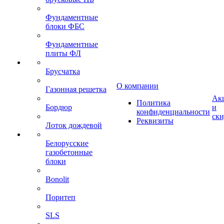
Фундаментные
блоки ФБС
Фундаментные
плиты ФЛ
Брусчатка
О компании
Газонная решетка
Ак
Политика
Бордюр
и
конфиденциальности
ск
Реквизиты
Лоток дождевой
Белорусские
газобетонные
блоки
Bonolit
Поритеп
SLS