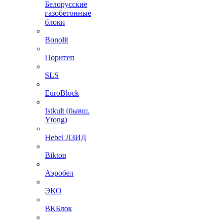
Белорусские
газобетонные
блоки
Bonolit
Поритеп
SLS
EuroBlock
Istkult (бывш.
Ytong)
Hebel ЛЗИД
Bikton
Аэробел
ЭКО
ВКБлок