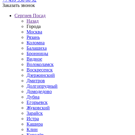
Заказать звонок
Сергиев Посад
Назад
Города
Москва
Рязань
Коломна
Балашиха
Бронницы
Видное
Волоколамск
Воскресенск
Дзержинский
Дмитров
Долгопрудный
Домодедово
Дубна
Егорьевск
Жуковский
Зарайск
Истра
Кашира
Клин
Королёв