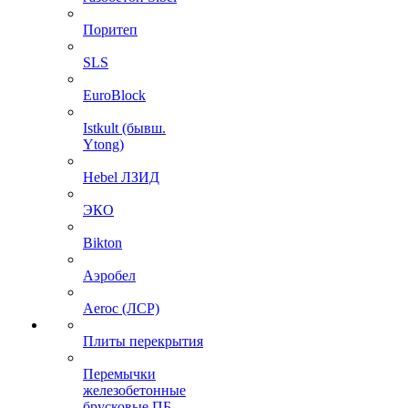
Поритеп
SLS
EuroBlock
Istkult (бывш.
Ytong)
Hebel ЛЗИД
ЭКО
Bikton
Аэробел
Aeroc (ЛСР)
Плиты перекрытия
Перемычки
железобетонные
брусковые ПБ