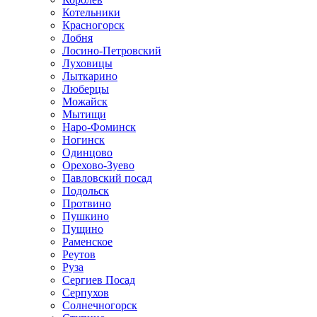
Котельники
Красногорск
Лобня
Лосино-Петровский
Луховицы
Лыткарино
Люберцы
Можайск
Мытищи
Наро-Фоминск
Ногинск
Одинцово
Орехово-Зуево
Павловский посад
Подольск
Протвино
Пушкино
Пущино
Раменское
Реутов
Руза
Сергиев Посад
Серпухов
Солнечногорск