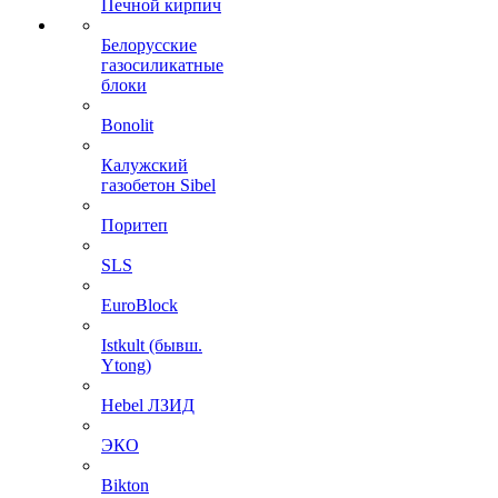
Печной кирпич
Белорусские
газосиликатные
блоки
Bonolit
Калужский
газобетон Sibel
Поритеп
SLS
EuroBlock
Istkult (бывш.
Ytong)
Hebel ЛЗИД
ЭКО
Bikton