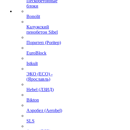
Пескобетонные
блоки
Bonolit
Калужский
пенобетон Sibel
Поритеп (Poritep)
EuroBlock
Istkult
ЭКО (ECO) -
(Ярославль)
Hebel (ЛЗИД)
Bikton
Аэробел (Aerobel)
SLS