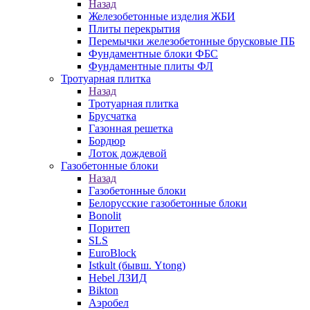
Назад
Железобетонные изделия ЖБИ
Плиты перекрытия
Перемычки железобетонные брусковые ПБ
Фундаментные блоки ФБС
Фундаментные плиты ФЛ
Тротуарная плитка
Назад
Тротуарная плитка
Брусчатка
Газонная решетка
Бордюр
Лоток дождевой
Газобетонные блоки
Назад
Газобетонные блоки
Белорусские газобетонные блоки
Bonolit
Поритеп
SLS
EuroBlock
Istkult (бывш. Ytong)
Hebel ЛЗИД
Bikton
Аэробел