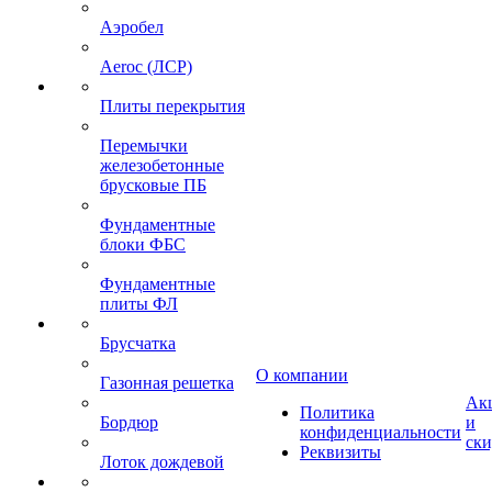
Аэробел
Aeroc (ЛСР)
Плиты перекрытия
Перемычки
железобетонные
брусковые ПБ
Фундаментные
блоки ФБС
Фундаментные
плиты ФЛ
Брусчатка
О компании
Газонная решетка
Ак
Политика
Бордюр
и
конфиденциальности
ск
Реквизиты
Лоток дождевой