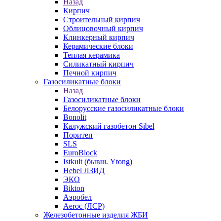
Назад
Кирпич
Строительный кирпич
Облицовочный кирпич
Клинкерный кирпич
Керамические блоки
Теплая керамика
Силикатный кирпич
Печной кирпич
Газосиликатные блоки
Назад
Газосиликатные блоки
Белорусские газосиликатные блоки
Bonolit
Калужский газобетон Sibel
Поритеп
SLS
EuroBlock
Istkult (бывш. Ytong)
Hebel ЛЗИД
ЭКО
Bikton
Аэробел
Aeroc (ЛСР)
Железобетонные изделия ЖБИ