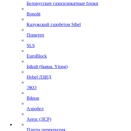
Белорусские газосиликатные блоки
Bonolit
Калужский газобетон Sibel
Поритеп
SLS
EuroBlock
Istkult (бывш. Ytong)
Hebel ЛЗИД
ЭКО
Bikton
Аэробел
Aeroc (ЛСР)
Плиты перекрытия