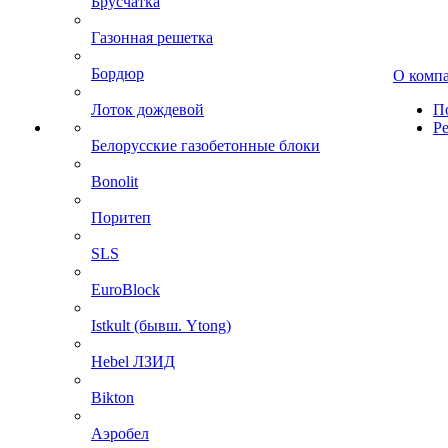
Брусчатка
Газонная решетка
Бордюр
О комп
Лоток дождевой
П
Р
Белорусские газобетонные блоки
Bonolit
Поритеп
SLS
EuroBlock
Istkult (бывш. Ytong)
Hebel ЛЗИД
Bikton
Аэробел