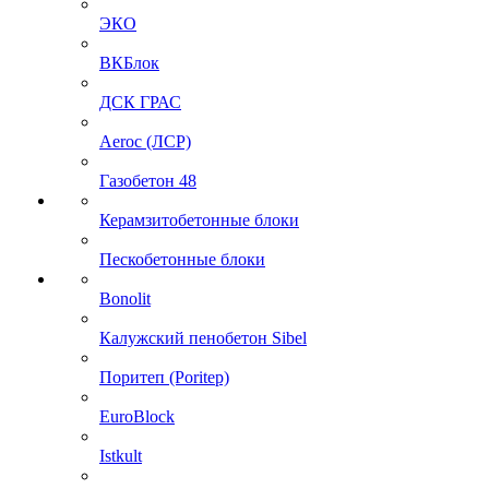
ЭКО
ВКБлок
ДСК ГРАС
Aeroc (ЛСР)
Газобетон 48
Керамзитобетонные блоки
Пескобетонные блоки
Bonolit
Калужский пенобетон Sibel
Поритеп (Poritep)
EuroBlock
Istkult