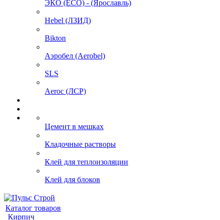
ЭКО (ECO) - (Ярославль)
Hebel (ЛЗИД)
Bikton
Аэробел (Aerobel)
SLS
Aeroc (ЛСР)
Цемент в мешках
Кладочные растворы
Клей для теплоизоляции
Клей для блоков
Каталог товаров
Кирпич