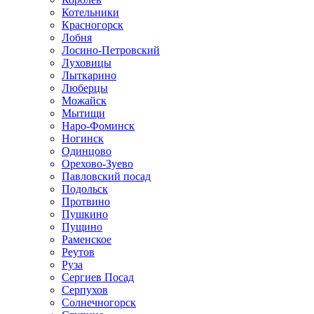
Котельники
Красногорск
Лобня
Лосино-Петровский
Луховицы
Лыткарино
Люберцы
Можайск
Мытищи
Наро-Фоминск
Ногинск
Одинцово
Орехово-Зуево
Павловский посад
Подольск
Протвино
Пушкино
Пущино
Раменское
Реутов
Руза
Сергиев Посад
Серпухов
Солнечногорск