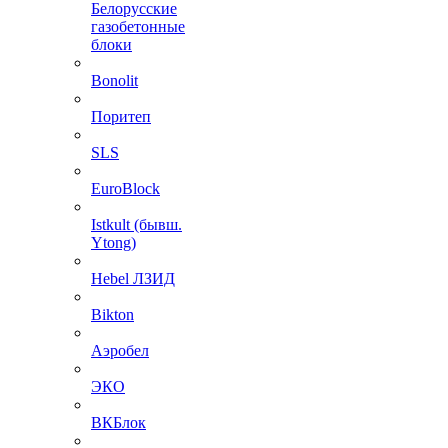
Белорусские
газобетонные
блоки
Bonolit
Поритеп
SLS
EuroBlock
Istkult (бывш.
Ytong)
Hebel ЛЗИД
Bikton
Аэробел
ЭКО
ВКБлок