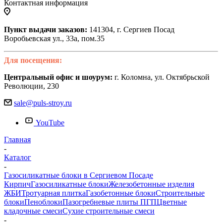
Контактная информация
Пункт выдачи заказов:
141304, г. Сергиев Посад
Воробьевская ул., 33а, пом.35
Для посещения:
Центральный офис и шоурум:
г. Коломна, ул. Октябрьской
Революции, 230
sale@puls-stroy.ru
YouTube
Главная
-
Каталог
-
Газосиликатные блоки в Сергиевом Посаде
Кирпич
Газосиликатные блоки
Железобетонные изделия
ЖБИ
Тротуарная плитка
Газобетонные блоки
Строительные
блоки
Пеноблоки
Пазогребневые плиты ПГП
Цветные
кладочные смеси
Сухие строительные смеси
-