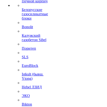
Печной кирпич
Белорусские
газосиликатные
блоки
Bonolit
Калужский
газобетон Sibel
Поритеп
SLS
EuroBlock
Istkult (бывш.
Ytong)
Hebel ЛЗИД
ЭКО
Bikton