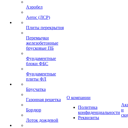
Аэробел
Aeroc (ЛСР)
Плиты перекрытия
Перемычки
железобетонные
брусковые ПБ
Фундаментные
блоки ФБС
Фундаментные
плиты ФЛ
Брусчатка
О компании
Газонная решетка
Ак
Политика
Бордюр
и
конфиденциальности
ск
Реквизиты
Лоток дождевой