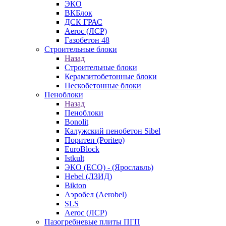
ЭКО
ВКБлок
ДСК ГРАС
Aeroc (ЛСР)
Газобетон 48
Строительные блоки
Назад
Строительные блоки
Керамзитобетонные блоки
Пескобетонные блоки
Пеноблоки
Назад
Пеноблоки
Bonolit
Калужский пенобетон Sibel
Поритеп (Poritep)
EuroBlock
Istkult
ЭКО (ECO) - (Ярославль)
Hebel (ЛЗИД)
Bikton
Аэробел (Aerobel)
SLS
Aeroc (ЛСР)
Пазогребневые плиты ПГП