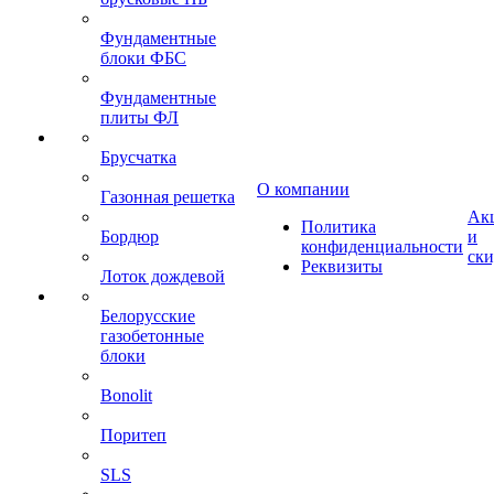
Фундаментные
блоки ФБС
Фундаментные
плиты ФЛ
Брусчатка
О компании
Газонная решетка
Ак
Политика
Бордюр
и
конфиденциальности
ск
Реквизиты
Лоток дождевой
Белорусские
газобетонные
блоки
Bonolit
Поритеп
SLS