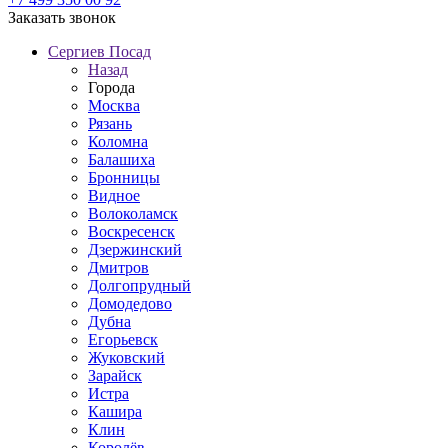
Заказать звонок
Сергиев Посад
Назад
Города
Москва
Рязань
Коломна
Балашиха
Бронницы
Видное
Волоколамск
Воскресенск
Дзержинский
Дмитров
Долгопрудный
Домодедово
Дубна
Егорьевск
Жуковский
Зарайск
Истра
Кашира
Клин
Королёв