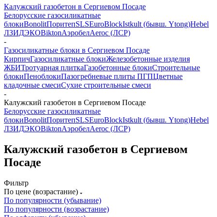
Калужский газобетон в Сергиевом Посаде
Белорусские газосиликатные
блоки
Bonolit
Поритеп
SLS
EuroBlock
Istkult (бывш. Ytong)
Hebel
ЛЗИД
ЭКО
Bikton
Аэробел
Aeroc (ЛСР)
-
Газосиликатные блоки в Сергиевом Посаде
Кирпич
Газосиликатные блоки
Железобетонные изделия
ЖБИ
Тротуарная плитка
Газобетонные блоки
Строительные
блоки
Пеноблоки
Пазогребневые плиты ПГП
Цветные
кладочные смеси
Сухие строительные смеси
-
Калужский газобетон в Сергиевом Посаде
Белорусские газосиликатные
блоки
Bonolit
Поритеп
SLS
EuroBlock
Istkult (бывш. Ytong)
Hebel
ЛЗИД
ЭКО
Bikton
Аэробел
Aeroc (ЛСР)
Калужский газобетон в Сергиевом
Посаде
Фильтр
По цене (возрастание)
По популярности (убывание)
По популярности (возрастание)