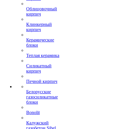
Облицовочный
кирпич
Клинкерный
кирпич
Керамические
блоки
Теплая керамика
Силикатный
кирпич
Печной кирпич
Белорусские
газосиликатные
блоки
Bonolit
Калужский
газобетон Sibel