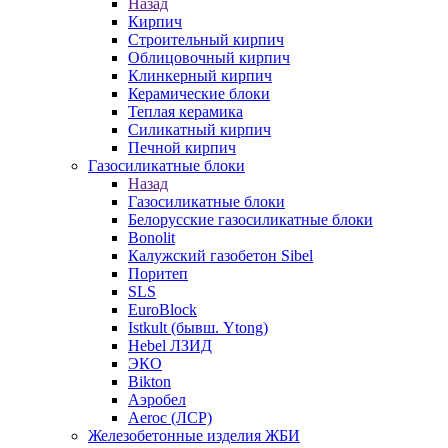
Назад
Кирпич
Строительный кирпич
Облицовочный кирпич
Клинкерный кирпич
Керамические блоки
Теплая керамика
Силикатный кирпич
Печной кирпич
Газосиликатные блоки
Назад
Газосиликатные блоки
Белорусские газосиликатные блоки
Bonolit
Калужский газобетон Sibel
Поритеп
SLS
EuroBlock
Istkult (бывш. Ytong)
Hebel ЛЗИД
ЭКО
Bikton
Аэробел
Aeroc (ЛСР)
Железобетонные изделия ЖБИ