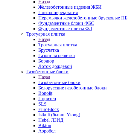
Назад
Железобетонные изделия ЖБИ
Плиты перекрытия
Перемычки железобетонные брусковые ПБ
Фундаментные блоки ФБС
Фундаментные плиты ФЛ
Тротуарная плитка
Назад
Тротуарная плитка
Брусчатка
Газонная решетка
Бордюр
Лоток дождевой
Газобетонные блоки
Назад
Газобетонные блоки
Белорусские газобетонные блоки
Bonolit
Поритеп
SLS
EuroBlock
Istkult (бывш. Ytong)
Hebel ЛЗИД
Bikton
Аэробел