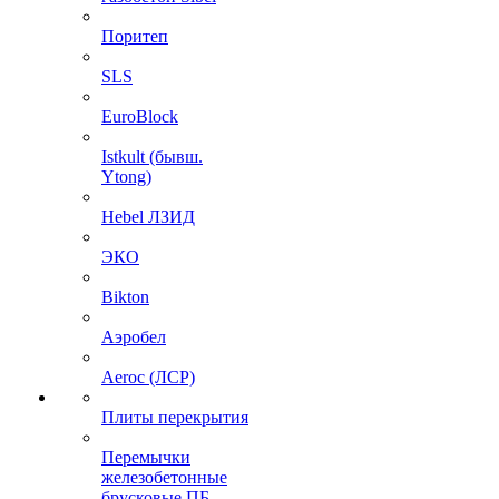
Поритеп
SLS
EuroBlock
Istkult (бывш.
Ytong)
Hebel ЛЗИД
ЭКО
Bikton
Аэробел
Aeroc (ЛСР)
Плиты перекрытия
Перемычки
железобетонные
брусковые ПБ