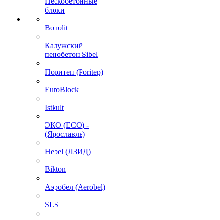
Пескобетонные
блоки
Bonolit
Калужский
пенобетон Sibel
Поритеп (Poritep)
EuroBlock
Istkult
ЭКО (ECO) -
(Ярославль)
Hebel (ЛЗИД)
Bikton
Аэробел (Aerobel)
SLS