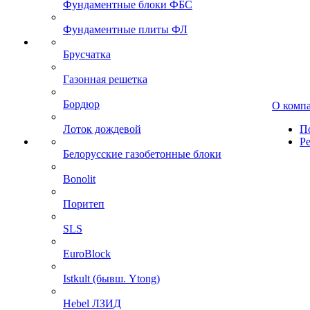
Фундаментные блоки ФБС
Фундаментные плиты ФЛ
Брусчатка
Газонная решетка
Бордюр
О комп
Лоток дождевой
П
Р
Белорусские газобетонные блоки
Bonolit
Поритеп
SLS
EuroBlock
Istkult (бывш. Ytong)
Hebel ЛЗИД