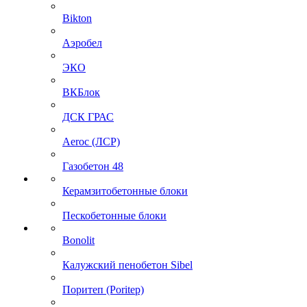
Bikton
Аэробел
ЭКО
ВКБлок
ДСК ГРАС
Aeroc (ЛСР)
Газобетон 48
Керамзитобетонные блоки
Пескобетонные блоки
Bonolit
Калужский пенобетон Sibel
Поритеп (Poritep)