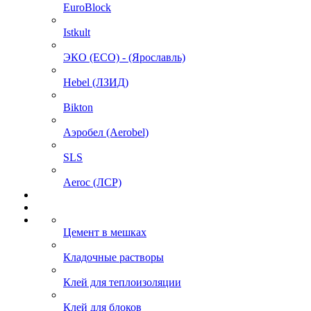
EuroBlock
Istkult
ЭКО (ECO) - (Ярославль)
Hebel (ЛЗИД)
Bikton
Аэробел (Aerobel)
SLS
Aeroc (ЛСР)
Цемент в мешках
Кладочные растворы
Клей для теплоизоляции
Клей для блоков