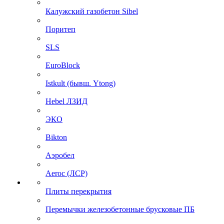
Калужский газобетон Sibel
Поритеп
SLS
EuroBlock
Istkult (бывш. Ytong)
Hebel ЛЗИД
ЭКО
Bikton
Аэробел
Aeroc (ЛСР)
Плиты перекрытия
Перемычки железобетонные брусковые ПБ