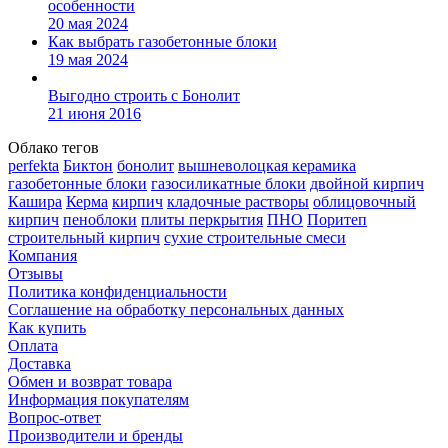
особенности
20 мая 2024
Как выбрать газобетонные блоки
19 мая 2024
Выгодно строить с Бонолит
21 июня 2016
Облако тегов
perfekta
Биктон
бонолит
вышневолоцкая керамика
газобетонные блоки
газосиликатные блоки
двойной кирпич
Кашира
Керма
кирпич
кладочные растворы
облицовочный
кирпич
пеноблоки
плиты перкрытия
ПНО
Поритеп
строительный кирпич
сухие строительные смеси
Компания
Отзывы
Политика конфиденциальности
Соглашение на обработку персональных данных
Как купить
Оплата
Доставка
Обмен и возврат товара
Информация покупателям
Вопрос-ответ
Производители и бренды