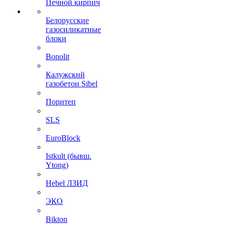
Печной кирпич
Белорусские
газосиликатные
блоки
Bonolit
Калужский
газобетон Sibel
Поритеп
SLS
EuroBlock
Istkult (бывш.
Ytong)
Hebel ЛЗИД
ЭКО
Bikton