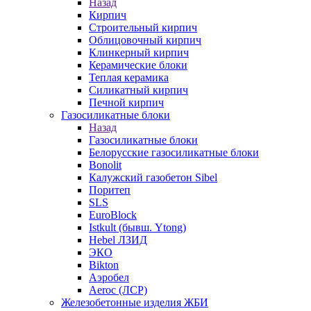
Назад
Кирпич
Строительный кирпич
Облицовочный кирпич
Клинкерный кирпич
Керамические блоки
Теплая керамика
Силикатный кирпич
Печной кирпич
Газосиликатные блоки
Назад
Газосиликатные блоки
Белорусские газосиликатные блоки
Bonolit
Калужский газобетон Sibel
Поритеп
SLS
EuroBlock
Istkult (бывш. Ytong)
Hebel ЛЗИД
ЭКО
Bikton
Аэробел
Aeroc (ЛСР)
Железобетонные изделия ЖБИ