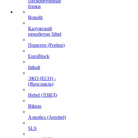
Пескобетонные
блоки
Bonolit
Калужский
пенобетон Sibel
Поритеп (Poritep)
EuroBlock
Istkult
ЭКО (ECO) -
(Ярославль)
Hebel (ЛЗИД)
Bikton
Аэробел (Aerobel)
SLS