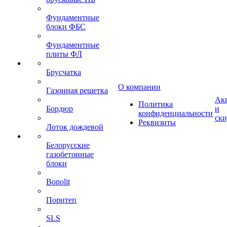
Фундаментные
блоки ФБС
Фундаментные
плиты ФЛ
Брусчатка
О компании
Газонная решетка
Ак
Политика
Бордюр
и
конфиденциальности
ск
Реквизиты
Лоток дождевой
Белорусские
газобетонные
блоки
Bonolit
Поритеп
SLS