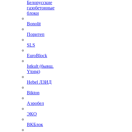
Белорусские
газобетонные
блоки
Bonolit
Поритеп
SLS
EuroBlock
Istkult (бывш.
Ytong)
Hebel ЛЗИД
Bikton
Аэробел
ЭКО
ВКБлок