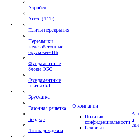
Аэробел
Aeroc (ЛСР)
Плиты перекрытия
Перемычки
железобетонные
брусковые ПБ
Фундаментные
блоки ФБС
Фундаментные
плиты ФЛ
Брусчатка
О компании
Газонная решетка
Ак
Политика
Бордюр
и
конфиденциальности
ск
Реквизиты
Лоток дождевой