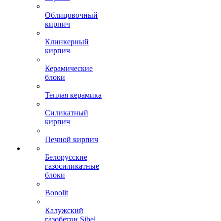
Облицовочный
кирпич
Клинкерный
кирпич
Керамические
блоки
Теплая керамика
Силикатный
кирпич
Печной кирпич
Белорусские
газосиликатные
блоки
Bonolit
Калужский
газобетон Sibel