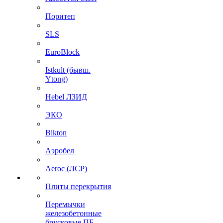
Поритеп
SLS
EuroBlock
Istkult (бывш.
Ytong)
Hebel ЛЗИД
ЭКО
Bikton
Аэробел
Aeroc (ЛСР)
Плиты перекрытия
Перемычки
железобетонные
брусковые ПБ