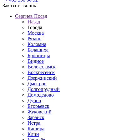
Заказать звонок
Сергиев Посад
Назад
Города
Москва
Рязань
Коломна
Балашиха
Бронницы
Видное
Волоколамск
Воскресенск
Дзержинский
Дмитров
Долгопрудный
Домодедово
Дубна
Егорьевск
Жуковский
Зарайск
Истра
Кашира
Клин
Королёв