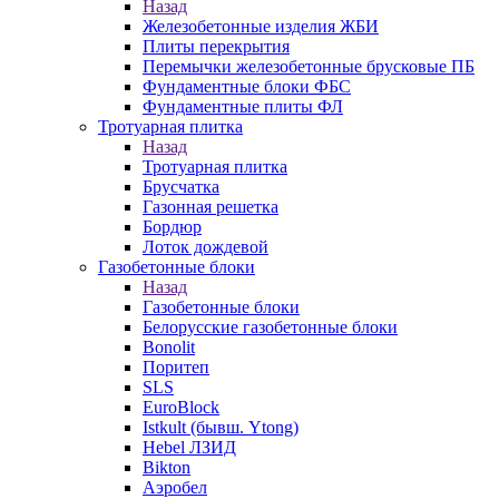
Назад
Железобетонные изделия ЖБИ
Плиты перекрытия
Перемычки железобетонные брусковые ПБ
Фундаментные блоки ФБС
Фундаментные плиты ФЛ
Тротуарная плитка
Назад
Тротуарная плитка
Брусчатка
Газонная решетка
Бордюр
Лоток дождевой
Газобетонные блоки
Назад
Газобетонные блоки
Белорусские газобетонные блоки
Bonolit
Поритеп
SLS
EuroBlock
Istkult (бывш. Ytong)
Hebel ЛЗИД
Bikton
Аэробел