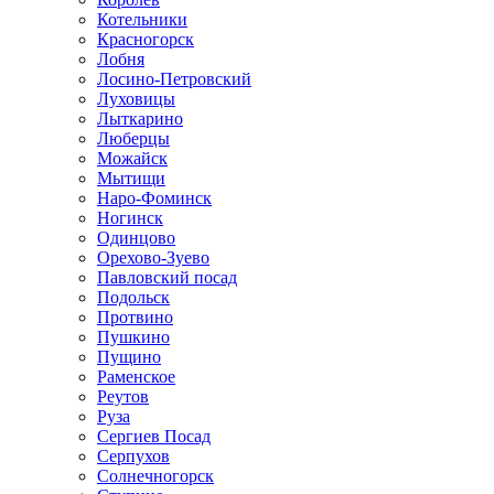
Котельники
Красногорск
Лобня
Лосино-Петровский
Луховицы
Лыткарино
Люберцы
Можайск
Мытищи
Наро-Фоминск
Ногинск
Одинцово
Орехово-Зуево
Павловский посад
Подольск
Протвино
Пушкино
Пущино
Раменское
Реутов
Руза
Сергиев Посад
Серпухов
Солнечногорск