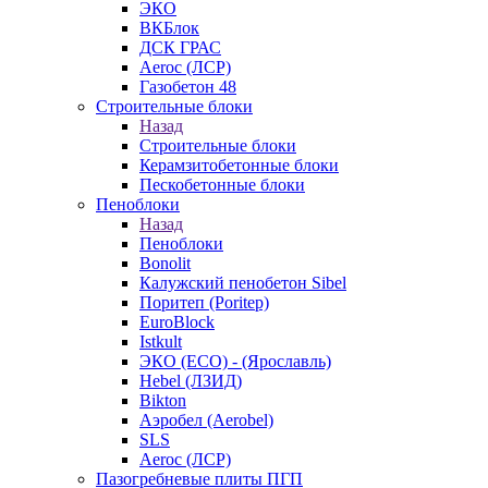
ЭКО
ВКБлок
ДСК ГРАС
Aeroc (ЛСР)
Газобетон 48
Строительные блоки
Назад
Строительные блоки
Керамзитобетонные блоки
Пескобетонные блоки
Пеноблоки
Назад
Пеноблоки
Bonolit
Калужский пенобетон Sibel
Поритеп (Poritep)
EuroBlock
Istkult
ЭКО (ECO) - (Ярославль)
Hebel (ЛЗИД)
Bikton
Аэробел (Aerobel)
SLS
Aeroc (ЛСР)
Пазогребневые плиты ПГП